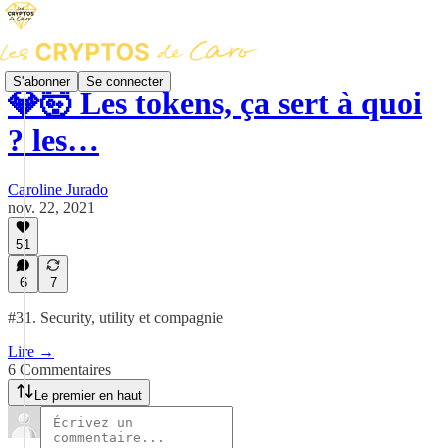
S'abonner
Se connecter
💎🤯 Les tokens, ça sert à quoi
? les…
Caroline Jurado
nov. 22, 2021
51
6
7
#31. Security, utility et compagnie
Lire →
6 Commentaires
Le premier en haut