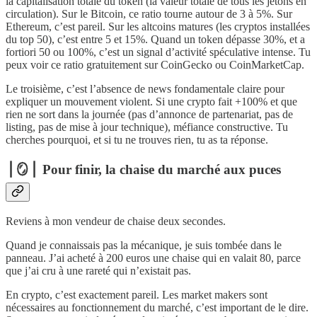
la capitalisation totale du token (la valeur totale de tous les jetons en
circulation). Sur le Bitcoin, ce ratio tourne autour de 3 à 5%. Sur
Ethereum, c’est pareil. Sur les altcoins matures (les cryptos installées
du top 50), c’est entre 5 et 15%. Quand un token dépasse 30%, et a
fortiori 50 ou 100%, c’est un signal d’activité spéculative intense. Tu
peux voir ce ratio gratuitement sur CoinGecko ou CoinMarketCap.
Le troisième, c’est l’absence de news fondamentale claire pour
expliquer un mouvement violent. Si une crypto fait +100% et que
rien ne sort dans la journée (pas d’annonce de partenariat, pas de
listing, pas de mise à jour technique), méfiance constructive. Tu
cherches pourquoi, et si tu ne trouves rien, tu as ta réponse.
⎪🪞⎪ Pour finir, la chaise du marché aux puces
Reviens à mon vendeur de chaise deux secondes.
Quand je connaissais pas la mécanique, je suis tombée dans le
panneau. J’ai acheté à 200 euros une chaise qui en valait 80, parce
que j’ai cru à une rareté qui n’existait pas.
En crypto, c’est exactement pareil. Les market makers sont
nécessaires au fonctionnement du marché, c’est important de le dire.