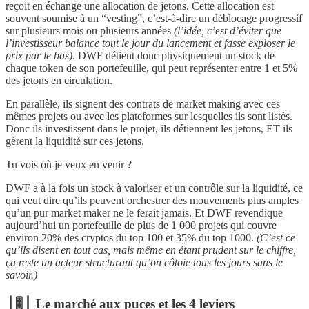
reçoit en échange une allocation de jetons. Cette allocation est
souvent soumise à un “vesting”, c’est-à-dire un déblocage progressif
sur plusieurs mois ou plusieurs années
(l’idée, c’est d’éviter que
l’investisseur balance tout le jour du lancement et fasse exploser le
prix par le bas)
. DWF détient donc physiquement un stock de
chaque token de son portefeuille, qui peut représenter entre 1 et 5%
des jetons en circulation.
En parallèle, ils signent des contrats de market making avec ces
mêmes projets ou avec les plateformes sur lesquelles ils sont listés.
Donc ils investissent dans le projet, ils détiennent les jetons, ET ils
gèrent la liquidité sur ces jetons.
Tu vois où je veux en venir ?
DWF a à la fois un stock à valoriser et un contrôle sur la liquidité, ce
qui veut dire qu’ils peuvent orchestrer des mouvements plus amples
qu’un pur market maker ne le ferait jamais. Et DWF revendique
aujourd’hui un portefeuille de plus de 1 000 projets qui couvre
environ 20% des cryptos du top 100 et 35% du top 1000.
(C’est ce
qu’ils disent en tout cas, mais même en étant prudent sur le chiffre,
ça reste un acteur structurant qu’on côtoie tous les jours sans le
savoir.)
⎪🎚️⎪ Le marché aux puces et les 4 leviers