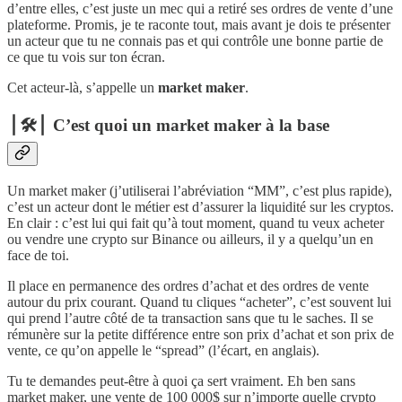
d’entre elles, c’est juste un mec qui a retiré ses ordres de vente d’une
plateforme. Promis, je te raconte tout, mais avant je dois te présenter
un acteur que tu ne connais pas et qui contrôle une bonne partie de
ce que tu vois sur ton écran.
Cet acteur-là, s’appelle un
market maker
.
⎪🛠️⎪ C’est quoi un market maker à la base
Un market maker (j’utiliserai l’abréviation “MM”, c’est plus rapide),
c’est un acteur dont le métier est d’assurer la liquidité sur les cryptos.
En clair : c’est lui qui fait qu’à tout moment, quand tu veux acheter
ou vendre une crypto sur Binance ou ailleurs, il y a quelqu’un en
face de toi.
Il place en permanence des ordres d’achat et des ordres de vente
autour du prix courant. Quand tu cliques “acheter”, c’est souvent lui
qui prend l’autre côté de ta transaction sans que tu le saches. Il se
rémunère sur la petite différence entre son prix d’achat et son prix de
vente, ce qu’on appelle le “spread” (l’écart, en anglais).
Tu te demandes peut-être à quoi ça sert vraiment. Eh ben sans
market maker, une vente de 100 000$ sur n’importe quelle crypto