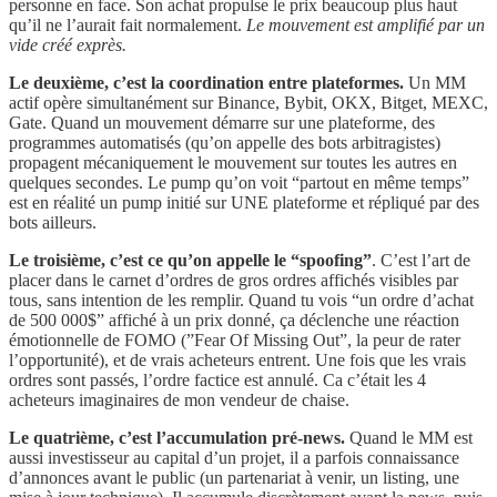
personne en face. Son achat propulse le prix beaucoup plus haut
qu’il ne l’aurait fait normalement.
Le mouvement est amplifié par un
vide créé exprès.
Le deuxième, c’est la coordination entre plateformes.
Un MM
actif opère simultanément sur Binance, Bybit, OKX, Bitget, MEXC,
Gate. Quand un mouvement démarre sur une plateforme, des
programmes automatisés (qu’on appelle des bots arbitragistes)
propagent mécaniquement le mouvement sur toutes les autres en
quelques secondes. Le pump qu’on voit “partout en même temps”
est en réalité un pump initié sur UNE plateforme et répliqué par des
bots ailleurs.
Le troisième, c’est ce qu’on appelle le “spoofing”
. C’est l’art de
placer dans le carnet d’ordres de gros ordres affichés visibles par
tous, sans intention de les remplir. Quand tu vois “un ordre d’achat
de 500 000$” affiché à un prix donné, ça déclenche une réaction
émotionnelle de FOMO (”Fear Of Missing Out”, la peur de rater
l’opportunité), et de vrais acheteurs entrent. Une fois que les vrais
ordres sont passés, l’ordre factice est annulé. Ca c’était les 4
acheteurs imaginaires de mon vendeur de chaise.
Le quatrième, c’est l’accumulation pré-news.
Quand le MM est
aussi investisseur au capital d’un projet, il a parfois connaissance
d’annonces avant le public (un partenariat à venir, un listing, une