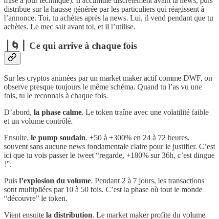
mise à jour technique). Il accumule discrètement avant la news, puis
distribue sur la hausse générée par les particuliers qui réagissent à
l’annonce. Toi, tu achètes après la news. Lui, il vend pendant que tu
achètes. Le mec sait avant toi, et il l’utilise.
⎪🌀⎪ Ce qui arrive à chaque fois
Sur les cryptos animées par un market maker actif comme DWF, on
observe presque toujours le même schéma. Quand tu l’as vu une
fois, tu le reconnais à chaque fois.
D’abord,
la phase calme
. Le token traîne avec une volatilité faible
et un volume contrôlé.
Ensuite,
le pump soudain
. +50 à +300% en 24 à 72 heures,
souvent sans aucune news fondamentale claire pour le justifier. C’est
ici que tu vois passer le tweet “regarde, +180% sur 36h, c’est dingue
!”.
Puis
l’explosion du volume
. Pendant 2 à 7 jours, les transactions
sont multipliées par 10 à 50 fois. C’est la phase où tout le monde
“découvre” le token.
Vient ensuite
la distribution
. Le market maker profite du volume