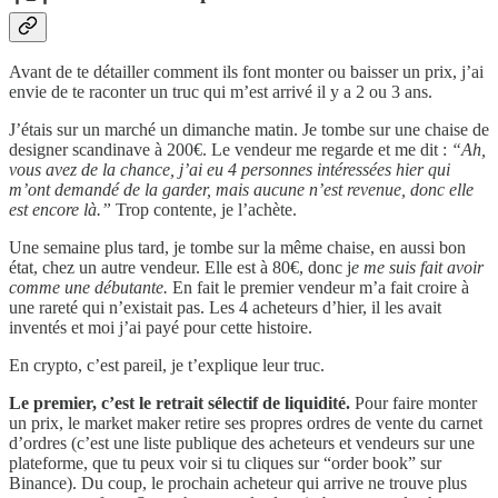
Avant de te détailler comment ils font monter ou baisser un prix, j’ai
envie de te raconter un truc qui m’est arrivé il y a 2 ou 3 ans.
J’étais sur un marché un dimanche matin. Je tombe sur une chaise de
designer scandinave à 200€. Le vendeur me regarde et me dit :
“Ah,
vous avez de la chance, j’ai eu 4 personnes intéressées hier qui
m’ont demandé de la garder, mais aucune n’est revenue, donc elle
est encore là.”
Trop contente, je l’achète.
Une semaine plus tard, je tombe sur la même chaise, en aussi bon
état, chez un autre vendeur. Elle est à 80€, donc j
e me suis fait avoir
comme une débutante.
En fait le premier vendeur m’a fait croire à
une rareté qui n’existait pas. Les 4 acheteurs d’hier, il les avait
inventés et moi j’ai payé pour cette histoire.
En crypto, c’est pareil, je t’explique leur truc.
Le premier, c’est le retrait sélectif de liquidité.
Pour faire monter
un prix, le market maker retire ses propres ordres de vente du carnet
d’ordres (c’est une liste publique des acheteurs et vendeurs sur une
plateforme, que tu peux voir si tu cliques sur “order book” sur
Binance). Du coup, le prochain acheteur qui arrive ne trouve plus