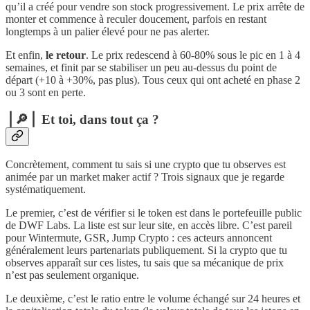
qu’il a créé pour vendre son stock progressivement. Le prix arrête de
monter et commence à reculer doucement, parfois en restant
longtemps à un palier élevé pour ne pas alerter.
Et enfin,
le retour
. Le prix redescend à 60-80% sous le pic en 1 à 4
semaines, et finit par se stabiliser un peu au-dessus du point de
départ (+10 à +30%, pas plus). Tous ceux qui ont acheté en phase 2
ou 3 sont en perte.
⎪🔎⎪ Et toi, dans tout ça ?
Concrètement, comment tu sais si une crypto que tu observes est
animée par un market maker actif ? Trois signaux que je regarde
systématiquement.
Le premier, c’est de vérifier si le token est dans le portefeuille public
de DWF Labs. La liste est sur leur site, en accès libre. C’est pareil
pour Wintermute, GSR, Jump Crypto : ces acteurs annoncent
généralement leurs partenariats publiquement. Si la crypto que tu
observes apparaît sur ces listes, tu sais que sa mécanique de prix
n’est pas seulement organique.
Le deuxième, c’est le ratio entre le volume échangé sur 24 heures et