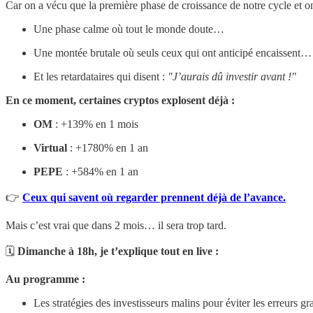
Car on a vécu que la première phase de croissance de notre cycle et o
Une phase calme où tout le monde doute…
Une montée brutale où seuls ceux qui ont anticipé encaissent…
Et les retardataires qui disent :
"J’aurais dû investir avant !"
En ce moment, certaines cryptos explosent déjà :
OM
: +139% en 1 mois
Virtual
: +1780% en 1 an
PEPE
: +584% en 1 an
👉
Ceux qui savent où regarder prennent déjà de l’avance.
Mais c’est vrai que dans 2 mois… il sera trop tard.
🗓
Dimanche à 18h, je t’explique tout en live :
Au programme :
Les stratégies des investisseurs malins pour éviter les erreurs gr