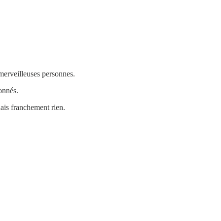
 merveilleuses personnes.
onnés.
nais franchement rien.