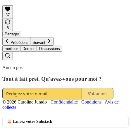
37
8
Partager
Précédent
Suivant
meilleur
Dernier
Discussions
Aucun post
Tout à fait prêt. Qu'avez-vous pour moi ?
S'abonner
© 2026 Caroline Jurado
·
Confidentialité
∙
Conditions
∙
Avis de
collecte
Lancez votre Substack