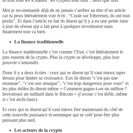
tu liras tous les 4 matins “les cryptos sont finis”, alors que non.
Moi je recommande déjà de ne jamais s’arrêter au titre d’un article
car tu peux littéralement voir écrit : “Crash sur Ethereum, ils ont tout
perdu”. Et dans l’article en fait ils disent qu’il y a eu une petite mise
à jour du réseau qui a fait peur à quelques investisseur mais
finalement tout va bien.
La finance traditionnelle
La finance traditionnelle c’est comme l’Etat, c’est littéralement le
pire ennemi de la crypto. Plus la crypto se développe, plus leur
pouvoir s’amoindri.
Donc il y a deux écoles : ceux qui se disent qu’il vaut mieux taper
dessus pour limiter sa croissance. Eux ils disent “c’est pas une
monnaie”, “c’est une arnaque”, “c’est trop dangereux pour vous” et
les plus drôles ils disent même « Comment gagne-t-on un million ?
Investissez un milliard dans le Bitcoin » (j’avoue c’est drôle, même
si c’est archi-faux).
Et ceux qui se disent qu’il vaut mieux être maintenant du côté de
cette nouvelle puissance économique qui se créé pour être plus
puissant plus tard.
Les acteurs de la crypto