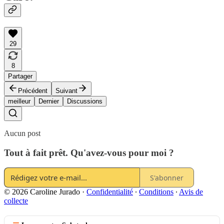
29
8
Partager
Précédent
Suivant
meilleur
Dernier
Discussions
Aucun post
Tout à fait prêt. Qu'avez-vous pour moi ?
S'abonner
© 2026 Caroline Jurado
·
Confidentialité
∙
Conditions
∙
Avis de
collecte