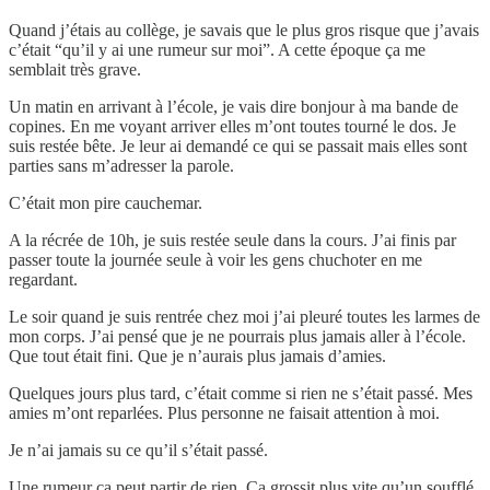
Quand j’étais au collège, je savais que le plus gros risque que j’avais
c’était “qu’il y ai une rumeur sur moi”. A cette époque ça me
semblait très grave.
Un matin en arrivant à l’école, je vais dire bonjour à ma bande de
copines. En me voyant arriver elles m’ont toutes tourné le dos. Je
suis restée bête. Je leur ai demandé ce qui se passait mais elles sont
parties sans m’adresser la parole.
C’était mon pire cauchemar.
A la récrée de 10h, je suis restée seule dans la cours. J’ai finis par
passer toute la journée seule à voir les gens chuchoter en me
regardant.
Le soir quand je suis rentrée chez moi j’ai pleuré toutes les larmes de
mon corps. J’ai pensé que je ne pourrais plus jamais aller à l’école.
Que tout était fini. Que je n’aurais plus jamais d’amies.
Quelques jours plus tard, c’était comme si rien ne s’était passé. Mes
amies m’ont reparlées. Plus personne ne faisait attention à moi.
Je n’ai jamais su ce qu’il s’était passé.
Une rumeur ça peut partir de rien. Ca grossit plus vite qu’un soufflé