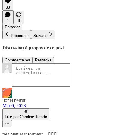
33
1
8
Partager
Précédent
Suivant
Discussion à propos de ce post
Commentaires
Restacks
lionel berruti
Mar 6, 2023
Liké par Caroline Jurado
très bien et informatif..! 👍🏼😊