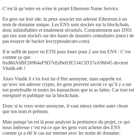
C’est là qu’entre en scène le projet Ethereum Name Service.
En gros sur leur site, tu peux associer ton adresse Ethereum à un
nom de domaine unique. Les ENS sont stockés sur la blockchain,
donc infalsifiables et totalement sécurisés. Contrairement aux DNS
qui eux sont stockés sur des bases de données centralisées (merci de
pas essayer de hacker lescryptosdecaro.com).
Il te suffit de payer en ETH pour louer pour 2 ans ton ENS : C’est
comme ça que
0xd8dA6BF26964aF9D7eEd9e03E53415D37aA96045 devient
Vitalik.eth !
Alors Vitalik il s’en fout lui d’être anonyme, mais rappelle toi
qu’avec ton adresse crypto, les gens peuvent savoir ce qu’il y a sur
ton portefeuille et toutes les transactions que tu as faites. Car tout est
enregistré et publique sur la blockchain.
Donc si tu veux rester anonyme, il vaut mieux mettre autre chose
que ton nom et prénom.
Mais puisqu’on est là pour analyser la pertinence du projet, ce qui
nous intéresse c’est est-ce que les gens vont acheter des ENS
comme ça a été le cas sur internet avec les noms de domaine.