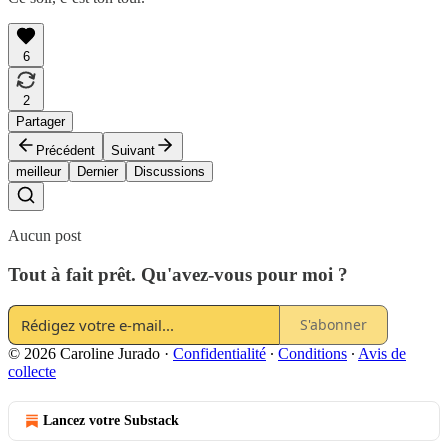
6
2
Partager
Précédent
Suivant
meilleur
Dernier
Discussions
Aucun post
Tout à fait prêt. Qu'avez-vous pour moi ?
S'abonner
© 2026 Caroline Jurado
·
Confidentialité
∙
Conditions
∙
Avis de
collecte
Lancez votre Substack