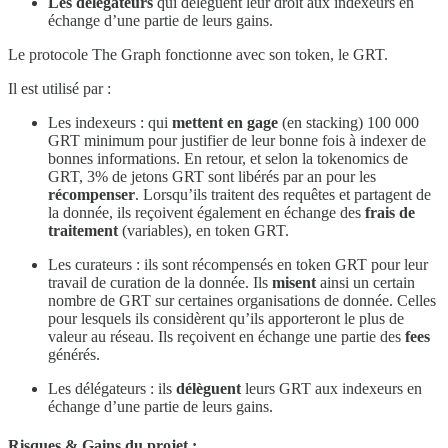
Les délégateurs
qui déléguent leur droit aux indexeurs en
échange d’une partie de leurs gains.
Le protocole The Graph fonctionne avec son token, le GRT.
Il est utilisé par :
Les indexeurs : qui
mettent en gage
(en stacking) 100 000
GRT minimum pour justifier de leur bonne fois à indexer de
bonnes informations. En retour, et selon la tokenomics de
GRT, 3% de jetons GRT sont libérés par an pour les
récompenser
. Lorsqu’ils traitent des requêtes et partagent de
la donnée, ils reçoivent également en échange des
frais de
traitement
(variables), en token GRT.
Les curateurs : ils sont récompensés en token GRT pour leur
travail de curation de la donnée. Ils
misent
ainsi un certain
nombre de GRT sur certaines organisations de donnée. Celles
pour lesquels ils considèrent qu’ils apporteront le plus de
valeur au réseau. Ils reçoivent en échange une partie des
fees
générés.
Les délégateurs : ils
délèguent
leurs GRT aux indexeurs en
échange d’une partie de leurs gains.
Risques & Gains du projet :