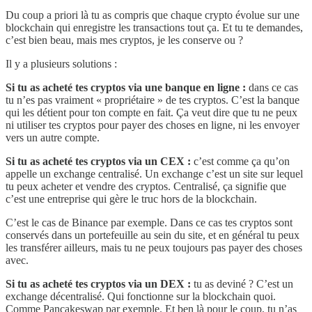
Du coup a priori là tu as compris que chaque crypto évolue sur une
blockchain qui enregistre les transactions tout ça. Et tu te demandes,
c’est bien beau, mais mes cryptos, je les conserve ou ?
Il y a plusieurs solutions :
Si tu as acheté tes cryptos via une banque en ligne :
dans ce cas
tu n’es pas vraiment « propriétaire » de tes cryptos. C’est la banque
qui les détient pour ton compte en fait. Ça veut dire que tu ne peux
ni utiliser tes cryptos pour payer des choses en ligne, ni les envoyer
vers un autre compte.
Si tu as acheté tes cryptos via un CEX :
c’est comme ça qu’on
appelle un exchange centralisé. Un exchange c’est un site sur lequel
tu peux acheter et vendre des cryptos. Centralisé, ça signifie que
c’est une entreprise qui gère le truc hors de la blockchain.
C’est le cas de Binance par exemple. Dans ce cas tes cryptos sont
conservés dans un portefeuille au sein du site, et en général tu peux
les transférer ailleurs, mais tu ne peux toujours pas payer des choses
avec.
Si tu as acheté tes cryptos via un DEX :
tu as deviné ? C’est un
exchange décentralisé. Qui fonctionne sur la blockchain quoi.
Comme Pancakeswap par exemple. Et ben là pour le coup, tu n’as